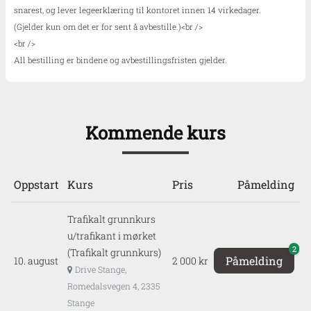
snarest, og lever legeerklæring til kontoret innen 14 virkedager.
(Gjelder kun om det er for sent å avbestille.)<br />
<br />
All bestilling er bindene og avbestillingsfristen gjelder.
Kommende kurs
Oppstart
Kurs
Pris
Påmelding
Trafikalt grunnkurs
u/trafikant i mørket
2
(Trafikalt grunnkurs)
Påmelding
10. august
2 000 kr
Drive Stange,
Romedalsvegen 4, 2335
Stange