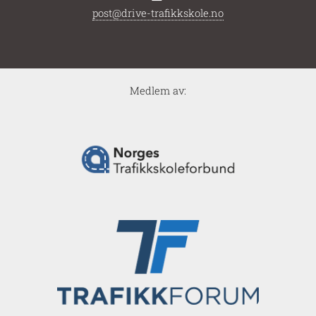
post@drive-trafikkskole.no
Medlem av: