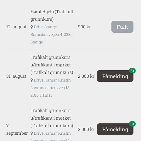
Førstehjelp (Trafikalt
grunnkurs)
Fullt
12. august
900 kr
Drive Stange,
Romedalsvegen 4, 2335
Stange
Trafikalt grunnkurs
u/trafikant i mørket
3+
(Trafikalt grunnkurs)
Påmelding
31. august
2 000 kr
Drive Hamar, Kristin
Lavransdatters veg 18,
2316 Hamar
Trafikalt grunnkurs
u/trafikant i mørket
3+
7.
(Trafikalt grunnkurs)
Påmelding
2 000 kr
september
Drive Hamar, Kristin
Lavransdatters veg 18,