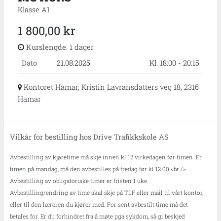
Klasse A1
1 800,00 kr
Kurslengde
: 1 dager
Dato
21.08.2025
Kl. 18:00 - 20:15
Kontoret Hamar, Kristin Lavransdatters veg 18, 2316
Hamar
Vilkår for bestilling hos Drive Trafikkskole AS
Avbestilling av kjøretime må skje innen kl 12 virkedagen før timen. Er
timen på mandag, må den avbestilles på fredag før kl 12.00.<br />
Avbestilling av obligatoriske timer er fristen 1 uke.
Avbestilling/endring av time skal skje på TLF eller mail til vårt kontor,
eller til den læreren du kjører med. For sent avbestilt time må det
betales for. Er du forhindret fra å møte pga sykdom, så gi beskjed