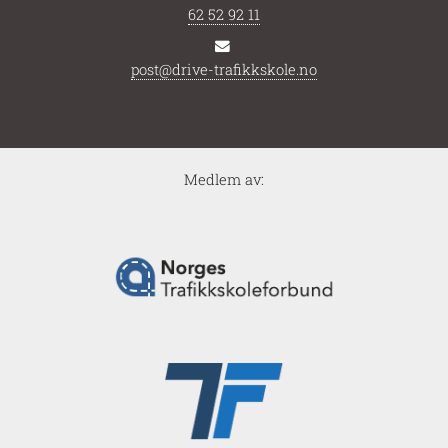
62 52 92 11
post@drive-trafikkskole.no
Medlem av: